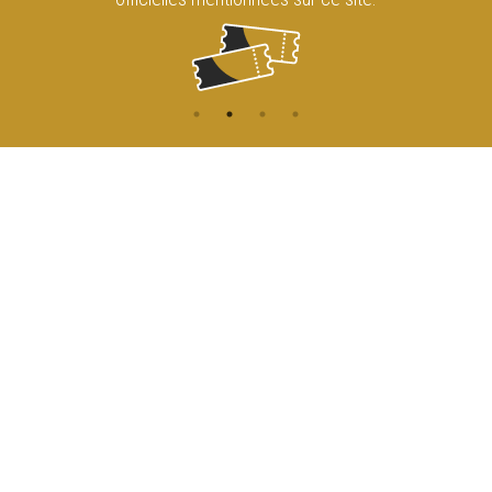
CONTACT
NAVIGATION
ACCUEIL
Rue de l'Enseignement 81
1000 Bruxelles
AGENDA
ACCÈS
info@cirqueroyalbruxelles.be