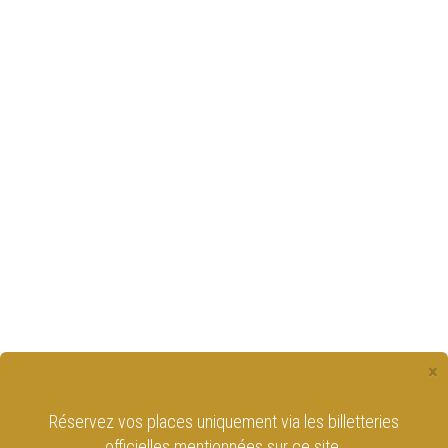
×
Réservez vos places uniquement via les billetteries
officielles mentionnées sur ce site.