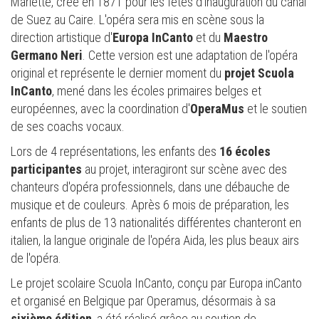
Mariette, créé en 1871 pour les fêtes d'inauguration du canal
de Suez au Caire. L'opéra sera mis en scène sous la
direction artistique d'
Europa InCanto
et du
Maestro
Germano Neri
. Cette version est une adaptation de l'opéra
original et représente le dernier moment du
projet Scuola
InCanto
, mené dans les écoles primaires belges et
européennes, avec la coordination d'
OperaMus
et le soutien
de ses coachs vocaux.
Lors de 4 représentations, les enfants des
16 écoles
participantes
au projet, interagiront sur scène avec des
chanteurs d'opéra professionnels, dans une débauche de
musique et de couleurs. Après 6 mois de préparation, les
enfants de plus de 13 nationalités différentes chanteront en
italien, la langue originale de l'opéra Aida, les plus beaux airs
de l'opéra.
Le projet scolaire Scuola InCanto, conçu par Europa inCanto
et organisé en Belgique par Operamus, désormais à sa
sixième édition
, a été réalisé grâce au soutien de