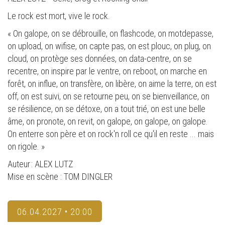
Le rock est mort, vive le rock.
« On galope, on se débrouille, on flashcode, on motdepasse,
on upload, on wifise, on capte pas, on est plouc, on plug, on
cloud, on protège ses données, on data-centre, on se
recentre, on inspire par le ventre, on reboot, on marche en
forêt, on influe, on transfère, on libère, on aime la terre, on est
off, on est suivi, on se retourne peu, on se bienveillance, on
se résilience, on se détoxe, on a tout trié, on est une belle
âme, on pronote, on revit, on galope, on galope, on galope.
On enterre son père et on rock'n roll ce qu'il en reste ... mais
on rigole. »
Auteur : ALEX LUTZ
Mise en scène : TOM DINGLER
06.04.2027 • 20:00