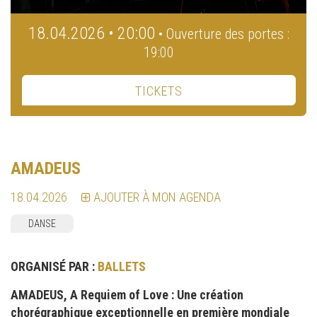
18.04.2026 • 20:00
• Ouverture des portes :
19:00
TICKETS
AMADEUS
18.04.2026
AJOUTER À MON AGENDA
DANSE
ORGANISÉ PAR :
BALLETS
AMADEUS, A Requiem of Love : Une création
chorégraphique exceptionnelle en première mondiale