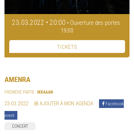
23.03.2022 • 20:00
• Ouverture des portes :
19:00
TICKETS
AMENRA
PREMIÈRE PARTIE :
IKRAAAN
23.03.2022
AJOUTER À MON AGENDA
Facebook
event
CONCERT