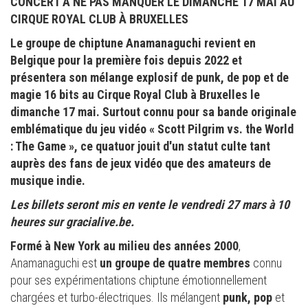
CONCERT À NE PAS MANQUER LE DIMANCHE 17 MAI AU
CIRQUE ROYAL CLUB À BRUXELLES
Le groupe de chiptune Anamanaguchi revient en
Belgique pour la première fois depuis 2022 et
présentera son mélange explosif de punk, de pop et de
magie 16 bits au Cirque Royal Club à Bruxelles le
dimanche 17 mai. Surtout connu pour sa bande originale
emblématique du jeu vidéo « Scott Pilgrim vs. the World
: The Game », ce quatuor jouit d'un statut culte tant
auprès des fans de jeux vidéo que des amateurs de
musique indie.
Les billets seront mis en vente le vendredi 27 mars à 10
heures sur gracialive.be.
Formé à
New York
au
milieu des années 2000
,
Anamanaguchi est
un groupe de quatre membres
connu
pour ses expérimentations chiptune émotionnellement
chargées et turbo-électriques. Ils mélangent
punk, pop
et