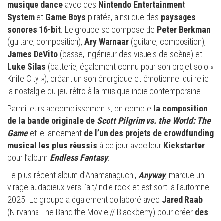
musique dance
avec des
Nintendo Entertainment
System
et
Game Boys
piratés, ainsi que des
paysages
sonores 16-bit
. Le groupe se compose de
Peter Berkman
(guitare, composition),
Ary Warnaar
(guitare, composition),
James DeVito
(basse, ingénieur des visuels de scène) et
Luke Silas
(batterie, également connu pour son projet solo «
Knife City »), créant un son énergique et émotionnel qui relie
la nostalgie du jeu rétro à la musique indie contemporaine.
Parmi leurs accomplissements, on compte
la composition
de la bande originale de
Scott Pilgrim vs. the World: The
Game
et le lancement
de l’un des projets de crowdfunding
musical les plus réussis
à ce jour avec leur
Kickstarter
pour l’album
Endless Fantasy
.
Le plus récent album d’Anamanaguchi,
Anyway
, marque un
virage audacieux vers l’alt/indie rock et est sorti à l’automne
2025. Le groupe a également collaboré avec
Jared Raab
(Nirvanna The Band the Movie // Blackberry) pour créer
des