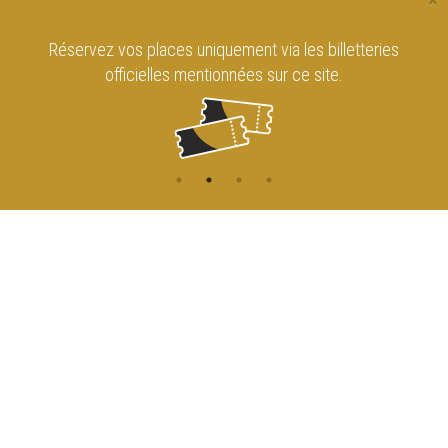
×
Réservez vos places uniquement via les billetteries
officielles mentionnées sur ce site.
CONTACT
NAVIGATION
ACCUEIL
Rue de l'Enseignement 81
1000 Bruxelles
AGENDA