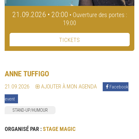
21.09.2026 • 20:00
• Ouverture des portes :
19:00
TICKETS
ANNE TUFFIGO
21.09.2026
AJOUTER À MON AGENDA
Facebook
event
STAND-UP/HUMOUR
ORGANISÉ PAR :
STAGE MAGIC