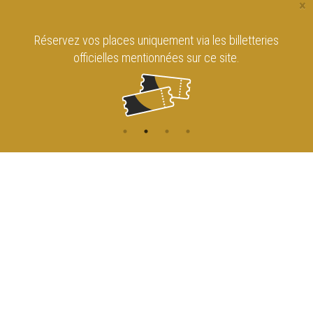
×
Réservez vos places uniquement via les billetteries
officielles mentionnées sur ce site.
CONTACT
NAVIGATION
ACCUEIL
Rue de l'Enseignement 81
1000 Bruxelles
AGENDA