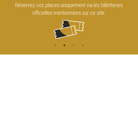
 billetteries
Retrouvez le Cirque Royal de Bruxel
 site.
sur les réseaux sociaux !
CONTACT
NAVIGATION
ACCUEIL
Rue de l'Enseignement 81
1000 Bruxelles
AGENDA
ACCÈS
info@cirqueroyalbruxelles.be