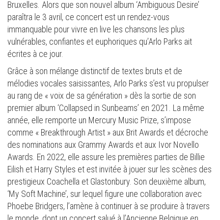
Bruxelles. Alors que son nouvel album ‘Ambiguous Desire’
paraîtra le 3 avril, ce concert est un rendez-vous
immanquable pour vivre en live les chansons les plus
vulnérables, confiantes et euphoriques qu’Arlo Parks ait
écrites à ce jour.
Grâce à son mélange distinctif de textes bruts et de
mélodies vocales saisissantes, Arlo Parks s’est vu propulser
au rang de « voix de sa génération » dès la sortie de son
premier album ‘Collapsed in Sunbeams’ en 2021. La même
année, elle remporte un Mercury Music Prize, s’impose
comme « Breakthrough Artist » aux Brit Awards et décroche
des nominations aux Grammy Awards et aux Ivor Novello
Awards. En 2022, elle assure les premières parties de Billie
Eilish et Harry Styles et est invitée à jouer sur les scènes des
prestigieux Coachella et Glastonbury. Son deuxième album,
‘My Soft Machine’, sur lequel figure une collaboration avec
Phoebe Bridgers, l’amène à continuer à se produire à travers
le monde, dont un concert salué à l’Ancienne Belgique en