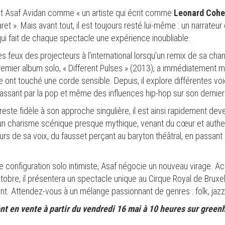
it Asaf Avidan comme « un artiste qui écrit comme
Leonard Coh
t ». Mais avant tout, il est toujours resté lui-même : un narrateur
 qui fait de chaque spectacle une expérience inoubliable.
es feux des projecteurs à l’international lorsqu’un remix de sa c
mier album solo, « Different Pulses » (2013), a immédiatement mis
e ont touché une corde sensible. Depuis, il explore différentes v
n passant par la pop et même des influences hip-hop sur son dernie
reste fidèle à son approche singulière, il est ainsi rapidement dev
un charisme scénique presque mythique, venant du cœur et authen
eurs de sa voix, du fausset perçant au baryton théâtral, en passan
e configuration solo intimiste, Asaf négocie un nouveau virage. 
ctobre, il présentera un spectacle unique au Cirque Royal de Bruxel
. Attendez-vous à un mélange passionnant de genres : folk, jazz, 
ont en vente à partir du vendredi 16 mai à 10 heures sur gree