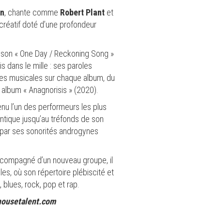
en
, chante comme
Robert Plant
et
 créatif doté d’une profondeur
hanson « One Day / Reckoning Song »
 dans le mille : ses paroles
oies musicales sur chaque album, du
r album « Anagnorisis » (2020).
enu l’un des performeurs les plus
tique jusqu’au tréfonds de son
t par ses sonorités androgynes
Accompagné d’un nouveau groupe, il
les, où son répertoire plébiscité et
blues, rock, pop et rap.
nhousetalent.com