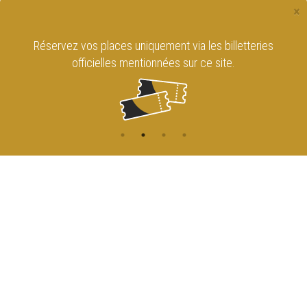
×
Réservez vos places uniquement via les billetteries
officielles mentionnées sur ce site.
CONTACT
NAVIGATION
ACCUEIL
Rue de l'Enseignement 81