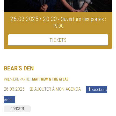
26.03.2025 • 20:00
• Ouverture des portes :
19:00
TICKETS
BEAR'S DEN
PREMIÈRE PARTIE :
MATTHEW & THE ATLAS
26.03.2025
AJOUTER À MON AGENDA
Facebook
event
CONCERT