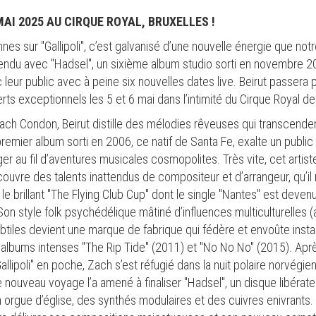
MAI 2025 AU CIRQUE ROYAL, BRUXELLES !
nes sur "Gallipoli", c’est galvanisé d’une nouvelle énergie que not
tendu avec "Hadsel", un sixième album studio sorti en novembre 20
leur public avec à peine six nouvelles dates live. Beirut passera
ts exceptionnels les 5 et 6 mai dans l’intimité du Cirque Royal de
 Zach Condon, Beirut distille des mélodies rêveuses qui transcende
premier album sorti en 2006, ce natif de Santa Fe, exalte un public
er au fil d’aventures musicales cosmopolites. Très vite, cet artis
ouvre des talents inattendus de compositeur et d’arrangeur, qu’il 
e le brillant "The Flying Club Cup" dont le single "Nantes" est deven
 Son style folk psychédélique mâtiné d’influences multiculturelles 
tiles devient une marque de fabrique qui fédère et envoûte insta
albums intenses "The Rip Tide" (2011) et "No No No" (2015). Apr
lipoli" en poche, Zach s’est réfugié dans la nuit polaire norvégien
 Ce nouveau voyage l’a amené à finaliser "Hadsel", un disque libéra
n orgue d’église, des synthés modulaires et des cuivres enivrants.