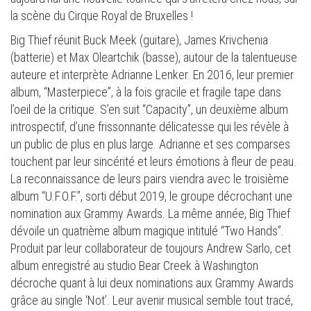
la scène du Cirque Royal de Bruxelles !
Big Thief réunit Buck Meek (guitare), James Krivchenia
(batterie) et Max Oleartchik (basse), autour de la talentueuse
auteure et interprète Adrianne Lenker. En 2016, leur premier
album, “Masterpiece”, à la fois gracile et fragile tape dans
l’oeil de la critique. S’en suit “Capacity”, un deuxième album
introspectif, d’une frissonnante délicatesse qui les révèle à
un public de plus en plus large. Adrianne et ses comparses
touchent par leur sincérité et leurs émotions à fleur de peau.
La reconnaissance de leurs pairs viendra avec le troisième
album “U.F.O.F.”, sorti début 2019, le groupe décrochant une
nomination aux Grammy Awards. La même année, Big Thief
dévoile un quatrième album magique intitulé “Two Hands”.
Produit par leur collaborateur de toujours Andrew Sarlo, cet
album enregistré au studio Bear Creek à Washington
décroche quant à lui deux nominations aux Grammy Awards
grâce au single ‘Not’. Leur avenir musical semble tout tracé,