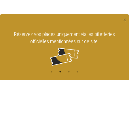
×
niquement via les billetteries
Retrouvez le Cirque
entionnées sur ce site.
sur les rése
CONTACT
NAVIGATION