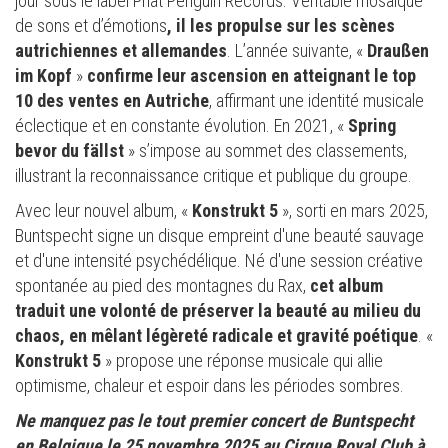
jour sous le label Phat Penguin Records. Véritable mosaïque
de sons et d’émotions
, il les propulse sur les scènes
autrichiennes et allemandes
. L’année suivante, «
Draußen
im Kopf
»
confirme leur ascension en atteignant le top
10 des ventes en Autriche
, affirmant une identité musicale
éclectique et en constante évolution. En 2021, «
Spring
bevor du fällst
» s’impose au sommet des classements,
illustrant la reconnaissance critique et publique du groupe.
Avec leur nouvel album, «
Konstrukt 5
», sorti en mars 2025,
Buntspecht signe un disque empreint d'une beauté sauvage
et d'une intensité psychédélique. Né d'une session créative
spontanée au pied des montagnes du Rax,
cet album
traduit une volonté de préserver la beauté au milieu du
chaos, en mêlant légèreté radicale et gravité poétique
. «
Konstrukt 5
» propose une réponse musicale qui allie
optimisme, chaleur et espoir dans les périodes sombres.
Ne manquez pas le tout premier concert de Buntspecht
en Belgique le 25 novembre 2025 au Cirque Royal Club à