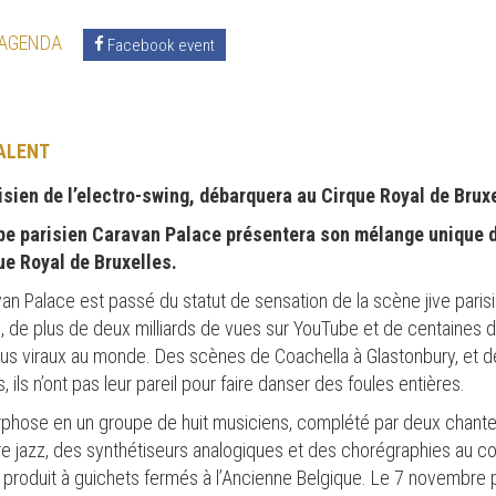
 AGENDA
Facebook event
ALENT
ien de l’electro-swing, débarquera au Cirque Royal de Brux
pe parisien Caravan Palace présentera son mélange unique d’
ue Royal de Bruxelles.
n Palace est passé du statut de sensation de la scène jive pari
, de plus de deux milliards de vues sur YouTube et de centaines d
plus viraux au monde. Des scènes de Coachella à Glastonbury, et d
, ils n’ont pas leur pareil pour faire danser des foules entières.
rphose en un groupe de huit musiciens, complété par deux chan
re jazz, des synthétiseurs analogiques et des chorégraphies au c
st produit à guichets fermés à l’Ancienne Belgique. Le 7 novembre 