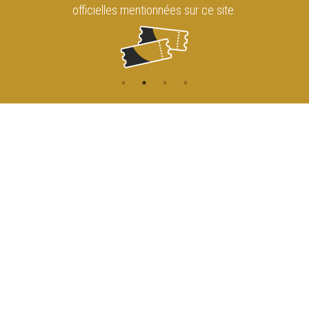
officielles mentionnées sur ce site.
CONTACT
NAVIGATION
ACCUEIL
Rue de l'Enseignement 81
1000 Bruxelles
AGENDA
ACCÈS
info@cirqueroyalbruxelles.be