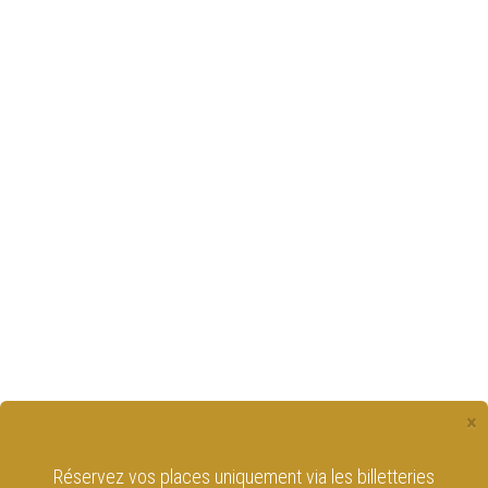
×
Réservez vos places uniquement via les billetteries