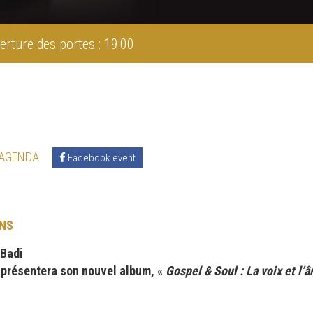
erture des portes : 19:00
 AGENDA
Facebook event
NS
 Badi
 présentera son nouvel album, «
Gospel & Soul : La voix et l’