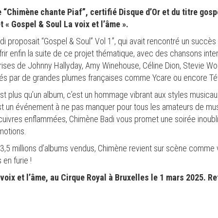
 “Chimène chante Piaf”, certifié Disque d’Or et du titre gos
 « Gospel & Soul La voix et l’âme ».
i proposait “Gospel & Soul” Vol 1”, qui avait rencontré un succès
frir enfin la suite de ce projet thématique, avec des chansons int
eprises de Johnny Hallyday, Amy Winehouse, Céline Dion, Stevie W
posés par de grandes plumes françaises comme Ycare ou encore Té
st plus qu’un album, c’est un hommage vibrant aux styles musicaux
est un événement à ne pas manquer pour tous les amateurs de mus
cuivres enflammées, Chimène Badi vous promet une soirée inoubl
motions.
 3,5 millions d’albums vendus, Chimène revient sur scène comme v
en furie !
voix et l’âme,
au Cirque Royal à Bruxelles le 1 mars 2025. Re