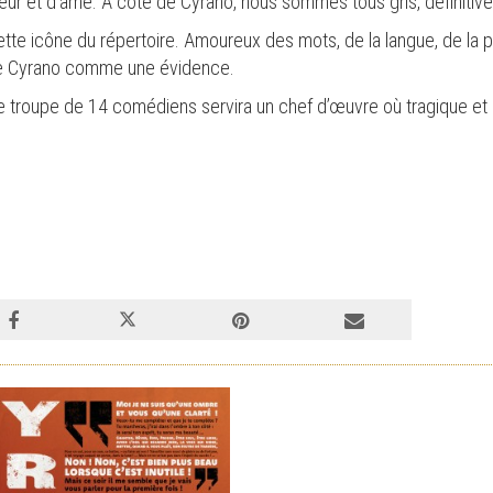
œur et d’âme. A côté de Cyrano, nous sommes tous gris, définitiv
ette icône du répertoire. Amoureux des mots, de la langue, de la
re Cyrano comme une évidence.
ne troupe de 14 comédiens servira un chef d’œuvre où tragique e