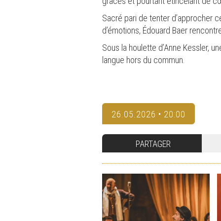
grâces et pourtant étincelant de c
Sacré pari de tenter d’approcher c
d’émotions, Édouard Baer rencont
Sous la houlette d’Anne Kessler, u
langue hors du commun.
26.05.2026 • 20:00
PARTAGER