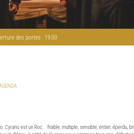
erture des portes : 19:00
 AGENDA
Cyrano est un Roc....friable, multiple, sensible, entier, éperdu, bri