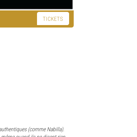
TICKETS
s authentiques (comme Nabilla).
, même quand ils ne disent rien.