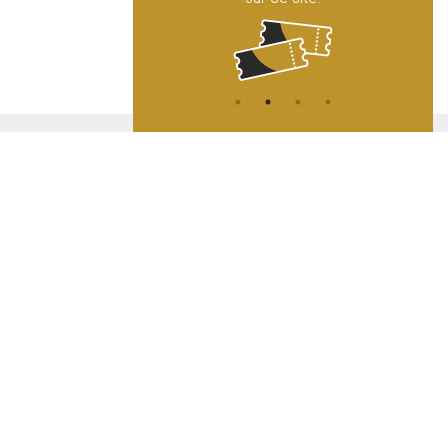
ATION
L
A