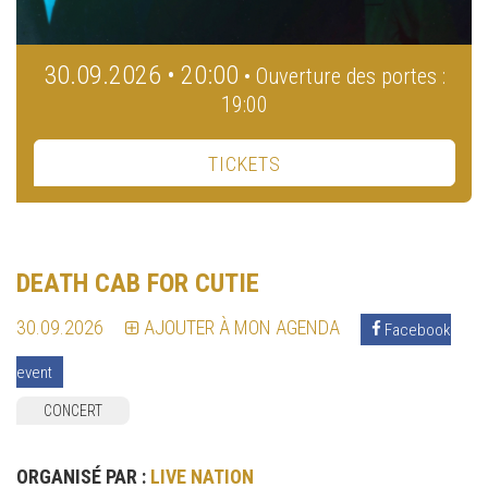
30.09.2026 • 20:00
• Ouverture des portes :
19:00
TICKETS
DEATH CAB FOR CUTIE
30.09.2026
AJOUTER À MON AGENDA
Facebook
event
CONCERT
ORGANISÉ PAR :
LIVE NATION