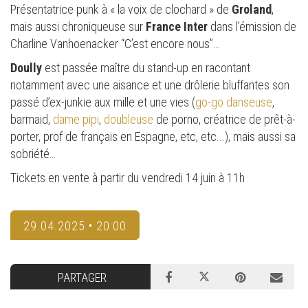
Présentatrice punk à « la voix de clochard » de
Groland
,
mais aussi chroniqueuse sur
France Inter
dans l’émission de
Charline Vanhoenacker “C’est encore nous”…
Doully
est passée maître du stand-up en racontant
notamment avec une aisance et une drôlerie bluffantes son
passé d’ex-junkie aux mille et une vies (
go-go danseuse
,
barmaid,
dame pipi
,
doubleuse
de porno, créatrice de prêt-à-
porter, prof de français en Espagne, etc, etc...), mais aussi sa
sobriété…
Tickets en vente à partir du vendredi 14 juin à 11h
29.04.2025 • 20:00
PARTAGER