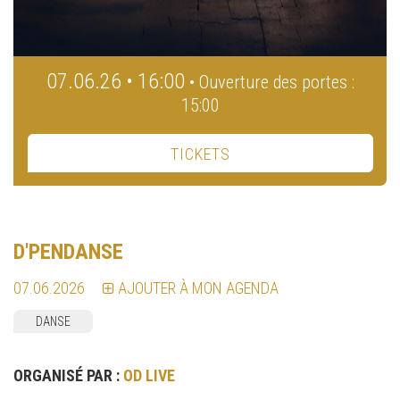
07.06.26 • 16:00
• Ouverture des portes :
15:00
TICKETS
D'PENDANSE
07.06.2026
AJOUTER À MON AGENDA
DANSE
ORGANISÉ PAR :
OD LIVE