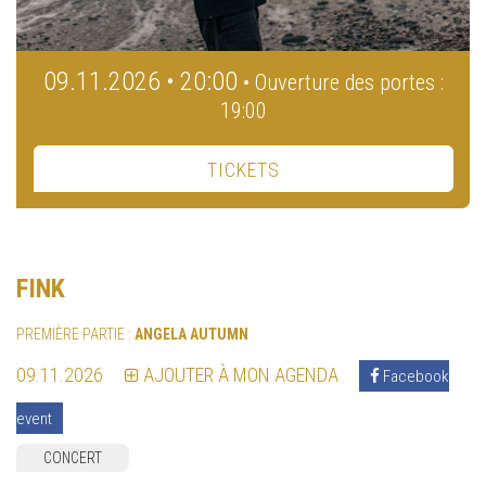
09.11.2026 • 20:00
• Ouverture des portes :
19:00
TICKETS
FINK
PREMIÈRE PARTIE :
ANGELA AUTUMN
09.11.2026
AJOUTER À MON AGENDA
Facebook
event
CONCERT