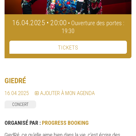
16.04.2025 • 20:00
• Ouverture des portes :
19:30
TICKETS
GIEDRÉ
16.04.2025
AJOUTER À MON AGENDA
CONCERT
ORGANISÉ PAR :
PROGRESS BOOKING
GiedRé, ce qu’elle aime bien dans la vie, c’est écrire des