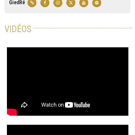
GiedRé
VIDÉOS