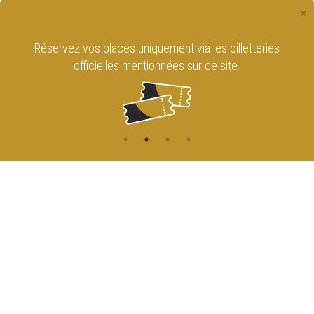
×
Réservez vos places uniquement via les billetteries
officielles mentionnées sur ce site.
CONTACT
NAVIGATION
ACCUEIL
Rue de l'Enseignement 81