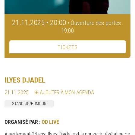
21.11.2025 • 20:00
• Ouverture des portes :
19:00
TICKETS
ILYES DJADEL
21.11.2025
AJOUTER À MON AGENDA
STAND-UP/HUMOUR
ORGANISÉ PAR :
OD LIVE
À seulement 24 ans, Ilyes Djadel est la nouvelle révélation de