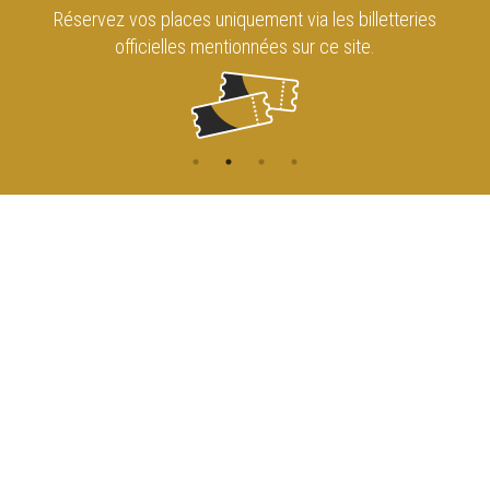
Réservez vos places uniquement via les billetteries
officielles mentionnées sur ce site.
CONTACT
NAVIGATION
ACCUEIL
Rue de l'Enseignement 81
1000 Bruxelles
AGENDA
ACCÈS
info@cirqueroyalbruxelles.be