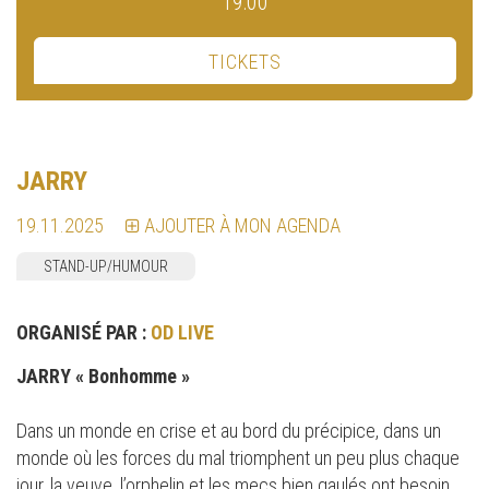
19:00
TICKETS
JARRY
19.11.2025
AJOUTER À MON AGENDA
STAND-UP/HUMOUR
ORGANISÉ PAR :
OD LIVE
JARRY « Bonhomme »
Dans un monde en crise et au bord du précipice, dans un
monde où les forces du mal triomphent un peu plus chaque
jour, la veuve, l’orphelin et les mecs bien gaulés ont besoin