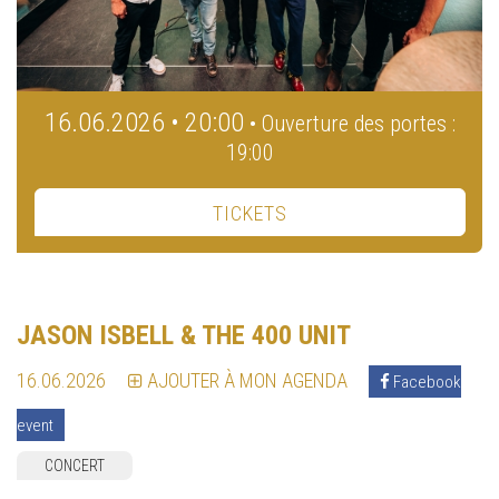
16.06.2026 • 20:00
• Ouverture des portes :
19:00
TICKETS
JASON ISBELL & THE 400 UNIT
16.06.2026
AJOUTER À MON AGENDA
Facebook
event
CONCERT