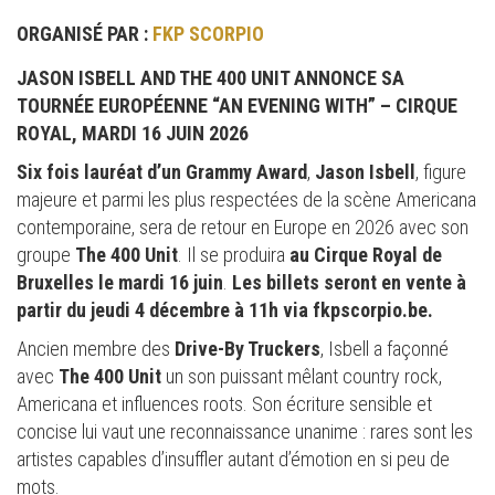
ORGANISÉ PAR :
FKP SCORPIO
JASON ISBELL AND THE 400 UNIT ANNONCE SA
TOURNÉE EUROPÉENNE “AN EVENING WITH” – CIRQUE
ROYAL, MARDI 16 JUIN 2026
Six fois lauréat d’un Grammy Award
,
Jason Isbell
, figure
majeure et parmi les plus respectées de la scène Americana
contemporaine, sera de retour en Europe en 2026 avec son
groupe
The 400 Unit
. Il se produira
au Cirque Royal de
Bruxelles le mardi 16 juin
.
Les billets seront en vente à
partir du jeudi 4 décembre à 11h via fkpscorpio.be.
Ancien membre des
Drive-By Truckers
, Isbell a façonné
avec
The 400 Unit
un son puissant mêlant country rock,
Americana et influences roots. Son écriture sensible et
concise lui vaut une reconnaissance unanime : rares sont les
artistes capables d’insuffler autant d’émotion en si peu de
mots.