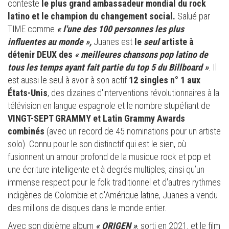
conteste
le plus grand ambassadeur mondial du rock
latino et le champion du changement social.
Salué par
TIME comme
« l'une des 100 personnes les plus
influentes au monde »,
Juanes est
le
seul
artiste à
détenir DEUX des
«
meilleures chansons pop latino de
tous les temps ayant fait partie du top 5 du Billboard »
. Il
est aussi le seul à avoir à son actif
12 singles n° 1 aux
États-Unis
, des dizaines d'interventions révolutionnaires à la
télévision en langue espagnole et le nombre stupéfiant de
VINGT-SEPT GRAMMY et Latin Grammy Awards
combinés
(avec un record de 45 nominations pour un artiste
solo). Connu pour le son distinctif qui est le sien, où
fusionnent un amour profond de la musique rock et pop et
une écriture intelligente et à degrés multiples, ainsi qu’un
immense respect pour le folk traditionnel et d'autres rythmes
indigènes de Colombie et d'Amérique latine, Juanes a vendu
des millions de disques dans le monde entier.
Avec son dixième album
«
ORIGEN »
, sorti en 2021, et le film