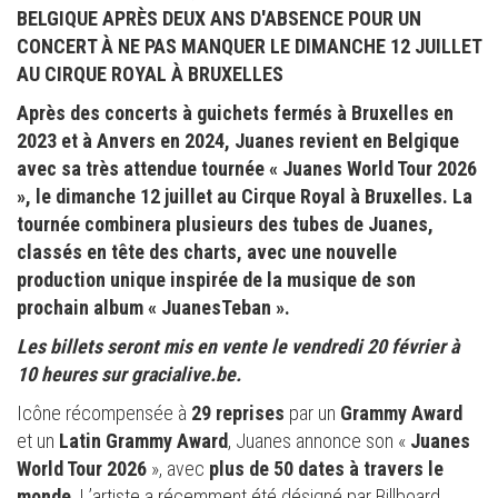
BELGIQUE APRÈS DEUX ANS D'ABSENCE POUR UN
CONCERT À NE PAS MANQUER LE DIMANCHE 12 JUILLET
AU CIRQUE ROYAL À BRUXELLES
Après des concerts à guichets fermés à Bruxelles en
2023 et à Anvers en 2024, Juanes revient en Belgique
avec sa très attendue tournée « Juanes World Tour 2026
», le dimanche 12 juillet au Cirque Royal à Bruxelles. La
tournée combinera plusieurs des tubes de Juanes,
classés en tête des charts, avec une nouvelle
production unique inspirée de la musique de son
prochain album « JuanesTeban ».
Les billets seront mis en vente le vendredi 20 février à
10 heures sur gracialive.be.
Icône récompensée à
29 reprises
par un
Grammy Award
et un
Latin Grammy Award
, Juanes annonce son «
Juanes
World Tour 2026
», avec
plus de 50 dates à travers le
monde
. L’artiste a récemment été désigné par Billboard