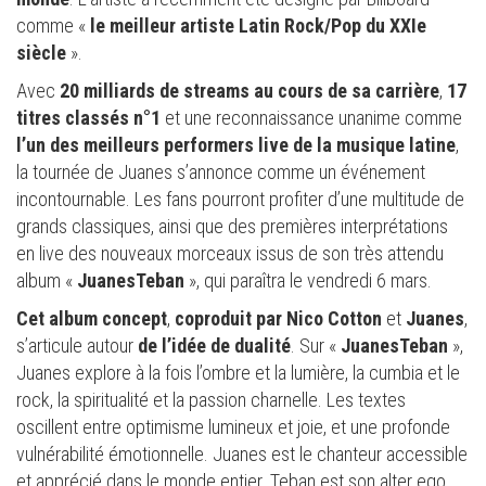
comme «
le meilleur artiste Latin Rock/Pop du XXIe
siècle
».
Avec
20 milliards de streams au cours de sa carrière
,
17
titres classés n°1
et une reconnaissance unanime comme
l’un des meilleurs performers live de la musique latine
,
la tournée de Juanes s’annonce comme un événement
incontournable. Les fans pourront profiter d’une multitude de
grands classiques, ainsi que des premières interprétations
en live des nouveaux morceaux issus de son très attendu
album «
JuanesTeban
», qui paraîtra le vendredi 6 mars.
Cet album concept
,
coproduit
par
Nico Cotton
et
Juanes
,
s’articule autour
de l’idée de dualité
. Sur «
JuanesTeban
»,
Juanes explore à la fois l’ombre et la lumière, la cumbia et le
rock, la spiritualité et la passion charnelle. Les textes
oscillent entre optimisme lumineux et joie, et une profonde
vulnérabilité émotionnelle. Juanes est le chanteur accessible
et apprécié dans le monde entier. Teban est son alter ego