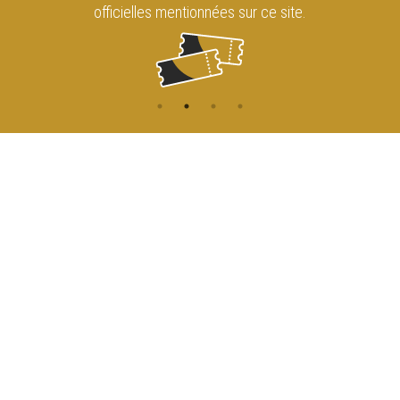
officielles mentionnées sur ce site.
CONTACT
NAVIGATION
ACCUEIL
Rue de l'Enseignement 81
1000 Bruxelles
AGENDA
ACCÈS
info@cirqueroyalbruxelles.be