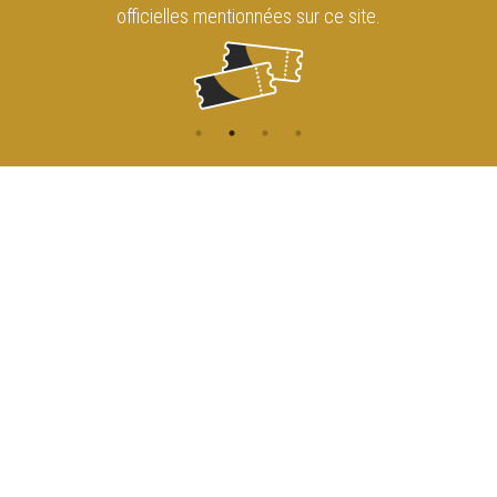
officielles mentionnées sur ce site.
CONTACT
NAVIGATION
ACCUEIL
Rue de l'Enseignement 81
1000 Bruxelles
AGENDA
ACCÈS
info@cirqueroyalbruxelles.be