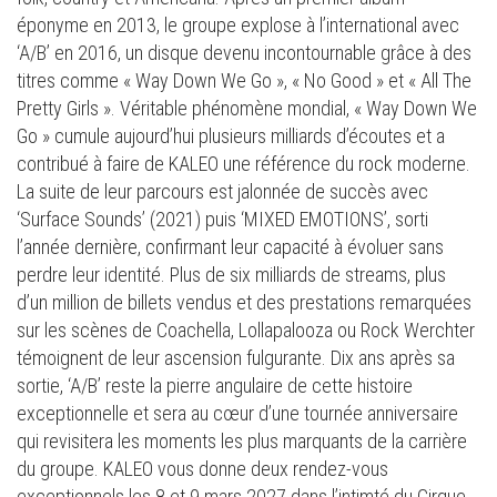
éponyme en 2013, le groupe explose à l’international avec
‘A/B’ en 2016, un disque devenu incontournable grâce à des
titres comme « Way Down We Go », « No Good » et « All The
Pretty Girls ». Véritable phénomène mondial, « Way Down We
Go » cumule aujourd’hui plusieurs milliards d’écoutes et a
contribué à faire de KALEO une référence du rock moderne.
La suite de leur parcours est jalonnée de succès avec
‘Surface Sounds’ (2021) puis ‘MIXED EMOTIONS’, sorti
l’année dernière, confirmant leur capacité à évoluer sans
perdre leur identité. Plus de six milliards de streams, plus
d’un million de billets vendus et des prestations remarquées
sur les scènes de Coachella, Lollapalooza ou Rock Werchter
témoignent de leur ascension fulgurante. Dix ans après sa
sortie, ‘A/B’ reste la pierre angulaire de cette histoire
exceptionnelle et sera au cœur d’une tournée anniversaire
qui revisitera les moments les plus marquants de la carrière
du groupe. KALEO vous donne deux rendez-vous
exceptionnels les 8 et 9 mars 2027 dans l’intimté du Cirque