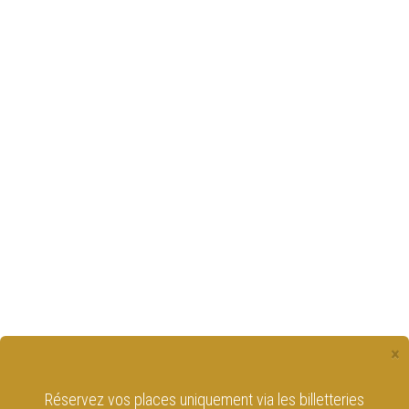
×
Réservez vos places uniquement via les billetteries