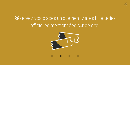
×
Réservez vos places uniquement via les billetteries
officielles mentionnées sur ce site.
CONTACT
NAVIGATION
ACCUEIL
Rue de l'Enseignement 81