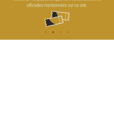
officielles mentionnées sur ce site.
CONTACT
NAVIGATION
ACCUEIL
Rue de l'Enseignement 81
1000 Bruxelles
AGENDA
ACCÈS
info@cirqueroyalbruxelles.be