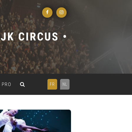
PRO
FR
NL