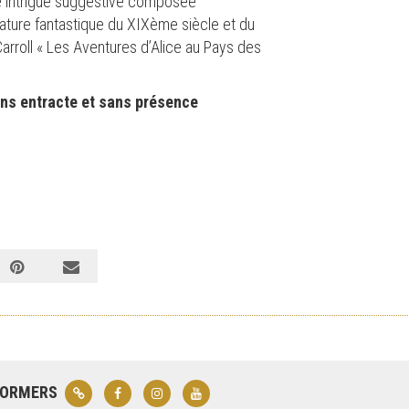
une intrigue suggestive composée
rature fantastique du XIXème siècle et du
rroll « Les Aventures d’Alice au Pays des
ans entracte et sans présence
FORMERS