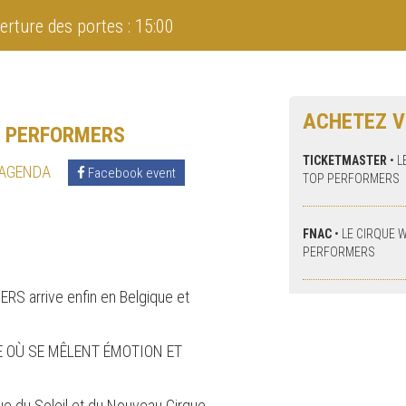
erture des portes : 15:00
ACHETEZ V
P PERFORMERS
TICKETMASTER
•
L
 AGENDA
Facebook event
TOP PERFORMERS
FNAC
•
LE CIRQUE 
PERFORMERS
 arrive enfin en Belgique et
 OÙ SE MÊLENT ÉMOTION ET
ue du Soleil et du Nouveau Cirque