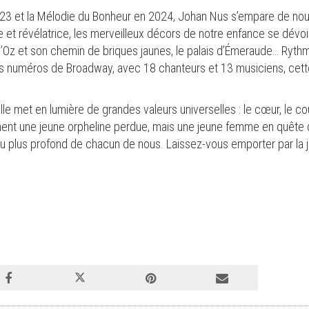
023 et la Mélodie du Bonheur en 2024, Johan Nus s’empare de no
t révélatrice, les merveilleux décors de notre enfance se dévoil
 d’Oz et son chemin de briques jaunes, le palais d’Émeraude… Ryth
s numéros de Broadway, avec 18 chanteurs et 13 musiciens, cett
 met en lumière de grandes valeurs universelles : le cœur, le cour
ement une jeune orpheline perdue, mais une jeune femme en quête 
 au plus profond de chacun de nous. Laissez-vous emporter par la j