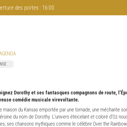
erture des portes : 16:00
 AGENDA
NSE
joignez Dorothy et ses fantasques compagnons de route, l’Épo
joyeuse comédie musicale virevoltante.
 une maison du Kansas emportée par une tornade, une méchante sor
éroïne du nom de Dorothy. L'univers étincelant et coloré d'Oz nou
ges, ses chansons mythiques comme le célèbre Over the Rainbo