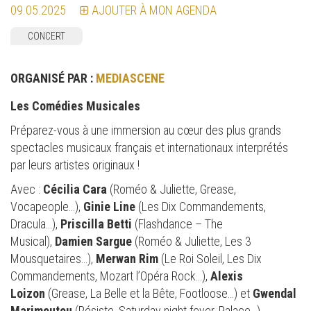
09.05.2025
AJOUTER À MON AGENDA
CONCERT
ORGANISÉ PAR :
MEDIASCENE
Les Comédies Musicales
Préparez-vous à une immersion au cœur des plus grands
spectacles musicaux français et internationaux interprétés
par leurs artistes originaux !
Avec :
Cécilia Cara
(Roméo & Juliette, Grease,
Vocapeople…),
Ginie Line
(Les Dix Commandements,
Dracula…),
Priscilla Betti
(Flashdance – The
Musical),
Damien Sargue
(Roméo & Juliette, Les 3
Mousquetaires…),
Merwan Rim
(Le Roi Soleil, Les Dix
Commandements, Mozart l’Opéra Rock…),
Alexis
Loizon
(Grease, La Belle et la Bête, Footloose…) et
Gwendal
Marimoutou
(Résiste, Saturday night fever, Palace…).