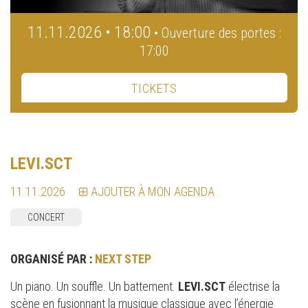
11.11.2026 • 18:00
• Ouverture des portes :
17:00
TICKETS
LEVI.SCT
11.11.2026
AJOUTER À MON AGENDA
CONCERT
ORGANISÉ PAR :
NEXT STEP
Un piano. Un souffle. Un battement.
LEVI.SCT
électrise la
scène en fusionnant la musique classique avec l’énergie