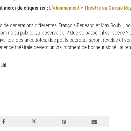
 merci de cliquer ici :
L’abonnement « Théâtre au Cirque Ro
de générations différentes, François Berléand et Max Boublil, pou
mme au public. Qui observe qui ? Que se passe-t-il sur scène ? Da
rivalités, des anecdotes, des petits secrets… seront révélés et se
rience théâtrale devient un vrai moment de bonheur signé Laurent
lil