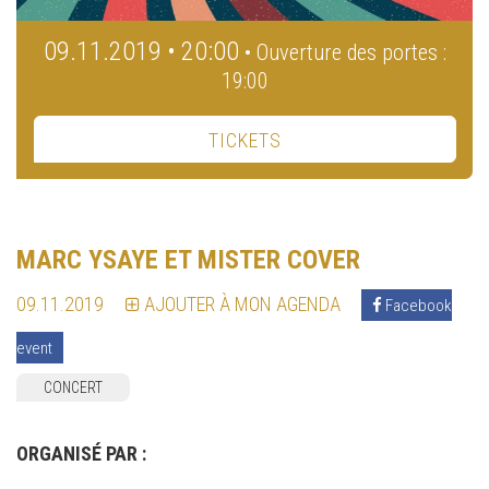
09.11.2019 • 20:00
• Ouverture des portes :
19:00
TICKETS
MARC YSAYE ET MISTER COVER
09.11.2019
AJOUTER À MON AGENDA
Facebook
event
CONCERT
ORGANISÉ PAR :