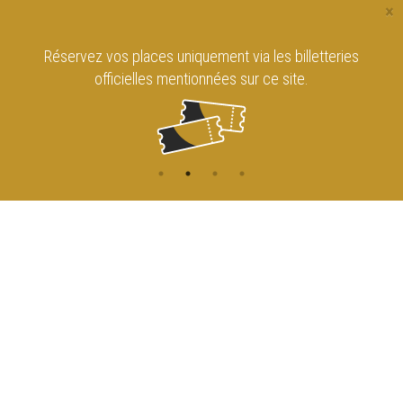
×
Réservez vos places uniquement via les billetteries
officielles mentionnées sur ce site.
CONTACT
NAVIGATION
ACCUEIL
Rue de l'Enseignement 81