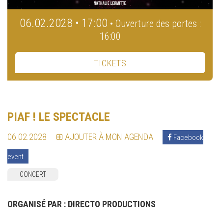
06.02.2028 • 17:00
• Ouverture des portes :
16:00
TICKETS
PIAF ! LE SPECTACLE
06.02.2028
AJOUTER À MON AGENDA
Facebook
event
CONCERT
ORGANISÉ PAR :
DIRECTO PRODUCTIONS