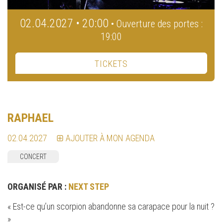
02.04.2027 • 20:00
• Ouverture des portes :
19:00
TICKETS
RAPHAEL
02.04.2027
AJOUTER À MON AGENDA
CONCERT
ORGANISÉ PAR :
NEXT STEP
« Est-ce qu’un scorpion abandonne sa carapace pour la nuit ?
»