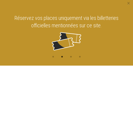
×
Réservez vos places uniquement via les billetteries
officielles mentionnées sur ce site.
CONTACT
NAVIGATION
ACCUEIL
Rue de l'Enseignement 81