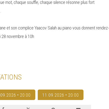
aque mot, chaque souffle, chaque silence résonne plus fort.
.
mane et son complice Yaacov Salah au piano vous donnent rendez-v
di 28 novembre à 10h
ATIONS
.09.2026 • 20:00
11.09.2026 • 20:00