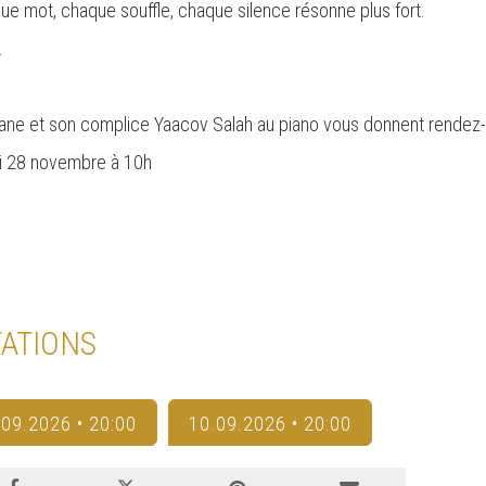
aque mot, chaque souffle, chaque silence résonne plus fort.
.
mane et son complice Yaacov Salah au piano vous donnent rendez-v
di 28 novembre à 10h
ATIONS
.09.2026 • 20:00
10.09.2026 • 20:00