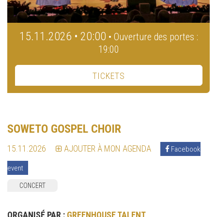
15.11.2026 • 20:00
• Ouverture des portes :
19:00
TICKETS
SOWETO GOSPEL CHOIR
15.11.2026
AJOUTER À MON AGENDA
Facebook
event
CONCERT
ORGANISÉ PAR :
GREENHOUSE TALENT