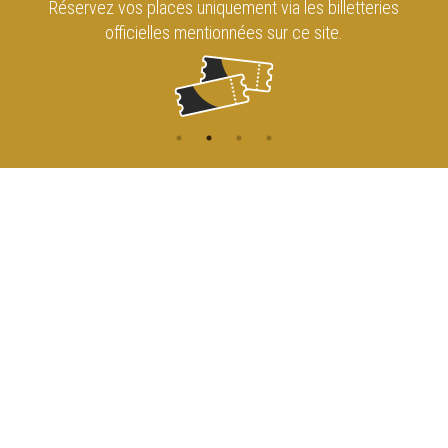
Réservez vos places uniquement via les billetteries
officielles mentionnées sur ce site.
CONTACT
NAVIGATION
ACCUEIL
Rue de l'Enseignement 81
1000 Bruxelles
AGENDA
ACCÈS
info@cirqueroyalbruxelles.be