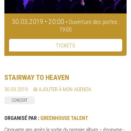
30.03.2019 • 20:00
• Ouverture des portes :
19:00
TICKETS
STAIRWAY TO HEAVEN
30.03.2019
AJOUTER À MON AGENDA
CONCERT
ORGANISÉ PAR :
GREENHOUSE TALENT
Cinquante ans après la sortie du premier album – éponyme -