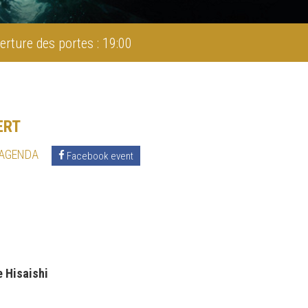
erture des portes : 19:00
ERT
 AGENDA
Facebook event
 Hisaishi