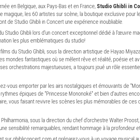
rnée en Belgique, aux Pays-Bas et en France,
Studio Ghibli in C
 magique, les 60 artistes sur scène, la boutique exclusive pour le
ont de Studio Ghibli in Concert une expérience inoubliable.
u Studio Ghibli lors d'un concert exceptionnel dédié à l'œuvre mag
mation les plus emblématiques du studio!
films du Studio Ghibli, sous la direction artistique de Hayao Miyaz
es mondes fantastiques où se mêlent rêve et réalité, poésie et av
es orchestrations majestueuses, a toujours joué un rôle essenti
z-vous emporter par les airs nostalgiques et émouvants de "Mon 
les rythmes épiques de "Princesse Mononoké" et bien d'autres enc
naire, vous faisant revivre les scènes les plus mémorables de ce
hilharmonia, sous la direction du chef d’orchestre Walter Proost,
 une sensibilité remarquables, rendant hommage à la profondeur e
t sur ghibliconcert.com et préparez-vous à un voyage musical 