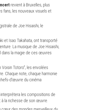
oncert
revient à Bruxelles, plus
s fans, les nouveaux visuels et
istrale de Joe Hisaishi, le
aki et Isao Takahata, ont transporté
enture. La musique de Joe Hisaishi,
el dans la magie de ces œuvres
Voisin Totoro", les envolées
ore. Chaque note, chaque harmonie
s chefs-d'œuvre du cinéma
 interprétera les compositions de
t à la richesse de son œuvre.
au cœur des mondes merveilleux du