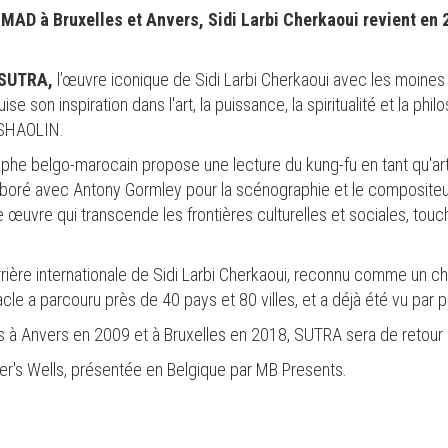
MAD à Bruxelles et Anvers, Sidi Larbi Cherkaoui revient en
SUTRA,
l’œuvre iconique de Sidi Larbi Cherkaoui avec les moines
e son inspiration dans l'art, la puissance, la spiritualité et la philo
 SHAOLIN.
he belgo-marocain propose une lecture du kung-fu en tant qu'art m
ollaboré avec Antony Gormley pour la scénographie et le composite
e œuvre qui transcende les frontières culturelles et sociales, to
rière internationale de Sidi Larbi Cherkaoui, reconnu comme un c
cle a parcouru près de 40 pays et 80 villes, et a déjà été vu par
s à Anvers en 2009 et à Bruxelles en 2018, SUTRA sera de retour à
er's Wells, présentée en Belgique par MB Presents.