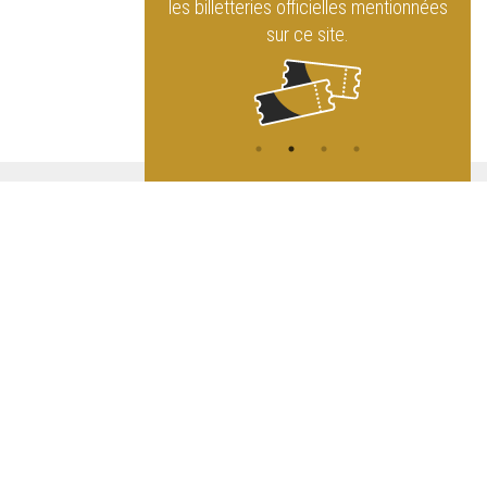
rque Royal
les billetteries officielles mentionnées
sur ce site.
ATION
L
A