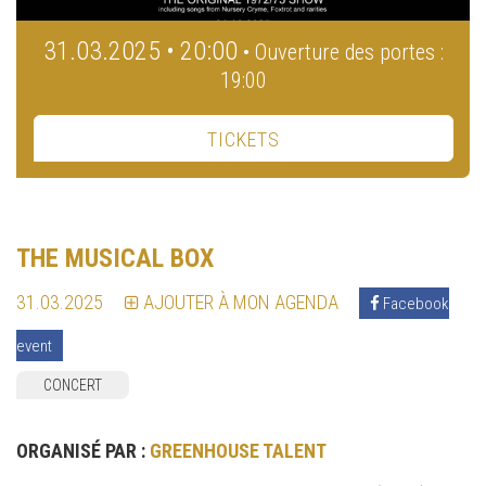
31.03.2025 • 20:00
• Ouverture des portes :
19:00
TICKETS
THE MUSICAL BOX
31.03.2025
AJOUTER À MON AGENDA
Facebook
event
CONCERT
ORGANISÉ PAR :
GREENHOUSE TALENT