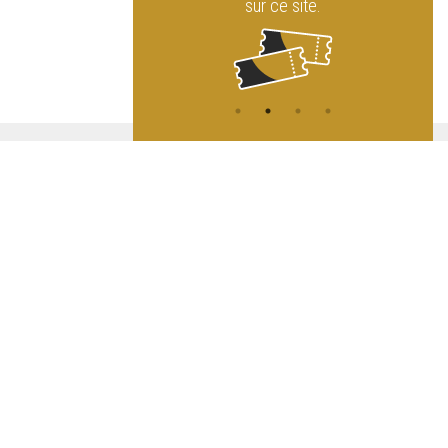
sur ce site.
ATION
L
A